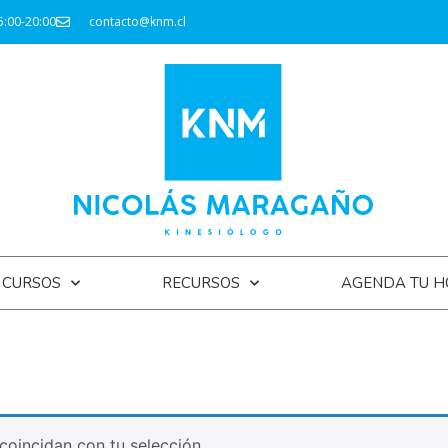
5:00-20:00
contacto@knm.cl
CURSOS
RECURSOS
AGENDA TU H
oincidan con tu selección.